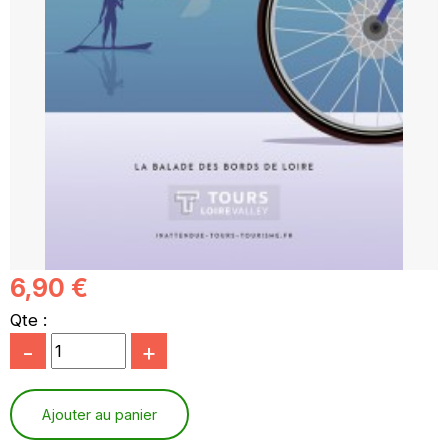
6,90 €
Qte :
-
+