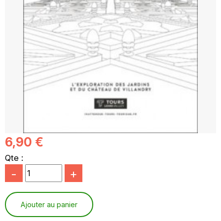
6,90 €
Qte :
-
+