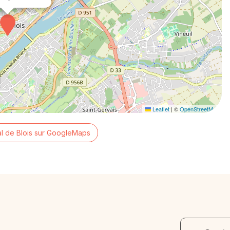
Leaflet
|
©
OpenStreetMap
l de Blois sur GoogleMaps